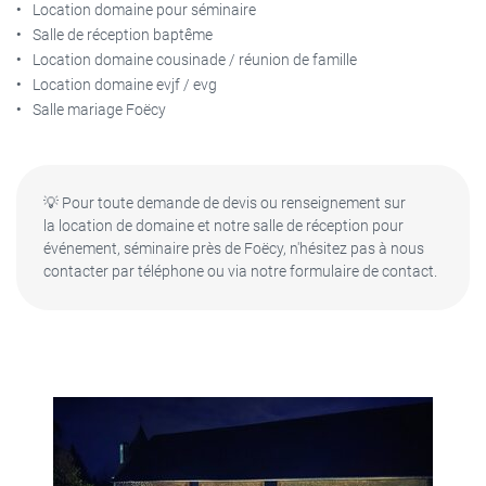
Location domaine pour séminaire
Salle de réception baptême
Location domaine cousinade / réunion de famille
Location domaine evjf / evg
Salle mariage Foëcy
💡 Pour toute demande de devis ou renseignement sur
la location de domaine et notre salle de réception pour
événement, séminaire près de Foëcy, n'hésitez pas à nous
contacter par téléphone ou via notre formulaire de contact.