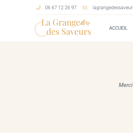
06 67 12 26 97
Rue Villemenard,
18390 Saint-Germain-du-Puy
ACCUEIL
06 67 12 26 97
Merci
Adresse email de réception

En cochant cette case, vous consentez à recevoir nos propositions comme