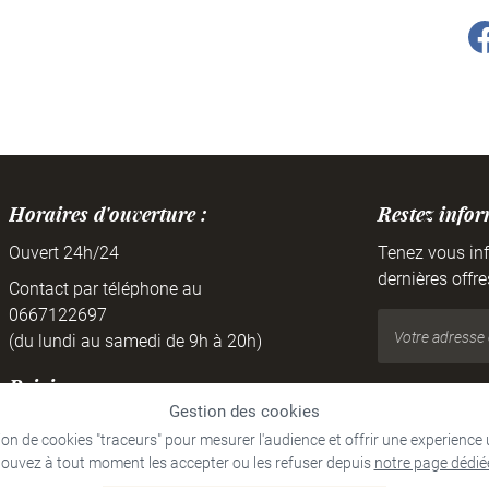
Horaires d'ouverture :
Restez info
Ouvert 24h/24
Tenez vous in
dernières offre
Contact par téléphone au
0667122697
(du lundi au samedi de 9h à 20h)
Rejoignez-nous
Gestion des cookies
ation de cookies "traceurs" pour mesurer l'audience et offrir une experience
ouvez à tout moment les accepter ou les refuser depuis
notre page dédié