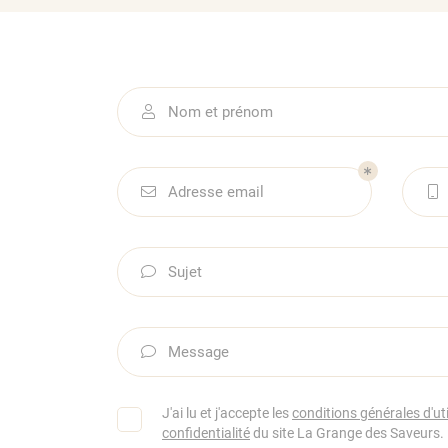
l'adresse email indiqué ci-dessus. Vous pouvez vous désinscrire à tout m
utilisant
le formulaire de désinscription
.
INSCRIPTION
Nom et prénom

Adresse email


Sujet

Message

J'ai lu et j'accepte les
conditions générales d'uti
confidentialité
du site
La Grange des Saveurs
.