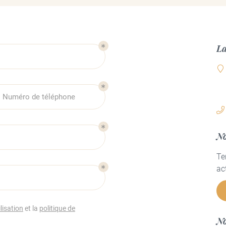
oment en
La
Numéro de téléphone
No
Te
ac
lisation
et la
politique de
No